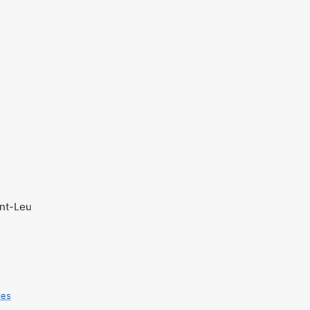
int-Leu
les